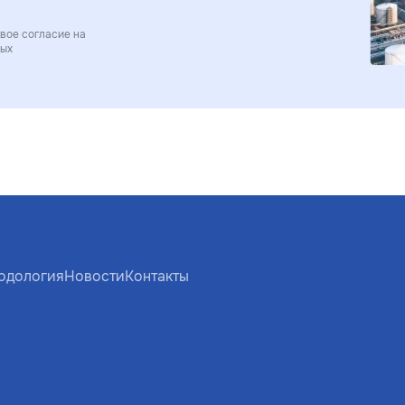
вое согласие на
ных
одология
Новости
Контакты