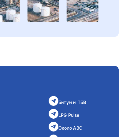
Битум и ПБВ
LPG Pulse
Около АЗС