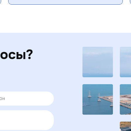
росы?