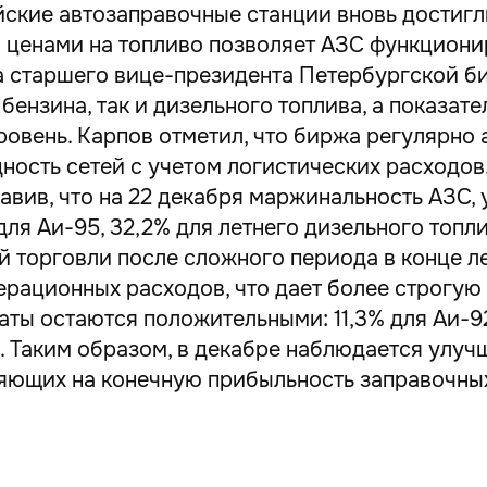
ийские автозаправочные станции вновь достиг
ценами на топливо позволяет АЗС функциони
 старшего вице-президента Петербургской би
ензина, так и дизельного топлива, а показате
овень. Карпов отметил, что биржа регулярно 
дность сетей с учетом логистических расходов
бавив, что на 22 декабря маржинальность АЗС, 
для Аи-95, 32,2% для летнего дизельного топл
 торговли после сложного периода в конце ле
ерационных расходов, что дает более строгую
таты остаются положительными: 11,3% для Аи-92
. Таким образом, в декабре наблюдается улуч
лияющих на конечную прибыльность заправочны