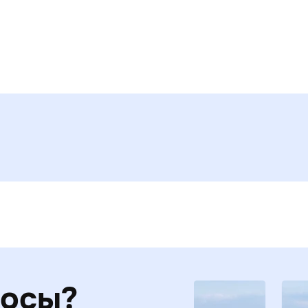
росы?