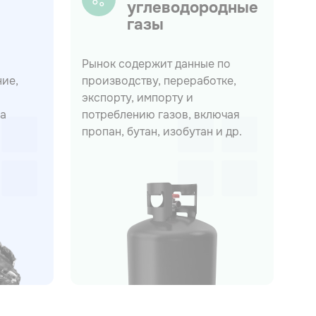
углеводородные
газы
Рынок содержит данные по
Ан
ние,
производству, переработке,
пр
экспорту, импорту и
эк
на
потреблению газов, включая
вк
пропан, бутан, изобутан и др.
се
по
и 