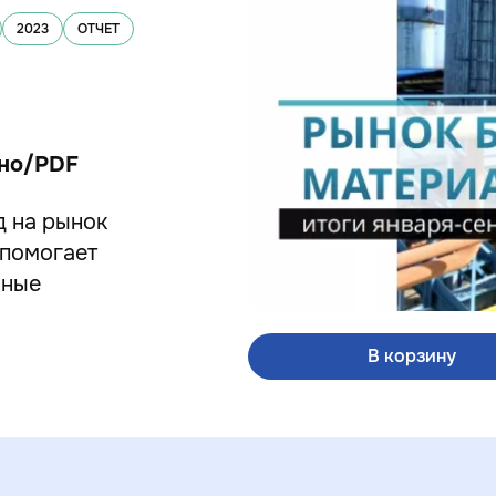
2023
ОТЧЕТ
но
/PDF
д на рынок
 помогает
нные
В корзину