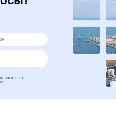
росы?
вое согласие на
ных